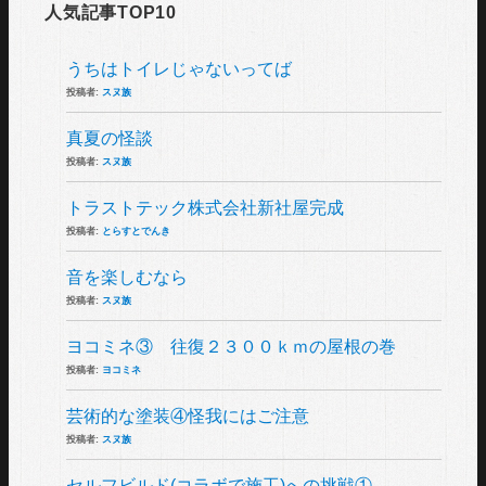
人気記事TOP10
うちはトイレじゃないってば
投稿者:
スヌ族
真夏の怪談
投稿者:
スヌ族
トラストテック株式会社新社屋完成
投稿者:
とらすとでんき
音を楽しむなら
投稿者:
スヌ族
ヨコミネ③ 往復２３００ｋｍの屋根の巻
投稿者:
ヨコミネ
芸術的な塗装④怪我にはご注意
投稿者:
スヌ族
セルフビルド(コラボで施工)への挑戦①