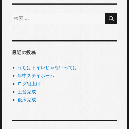
検
検
索
索
対
象:
最近の投稿
うちはトイレじゃないってば
年中ステイホーム
ログ組上げ
土台完成
仮床完成