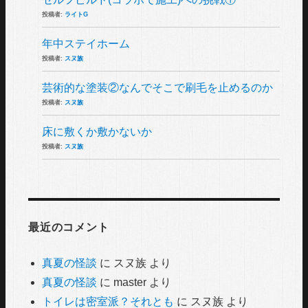
投稿者:
ライトG
年中ステイホーム
投稿者:
スヌ族
芸術的な塗装②なんでそこで刷毛を止めるのか
投稿者:
スヌ族
床に敷くか敷かないか
投稿者:
スヌ族
最近のコメント
真夏の怪談
に
スヌ族
より
真夏の怪談
に
master
より
トイレは密室派？それとも
に
スヌ族
より