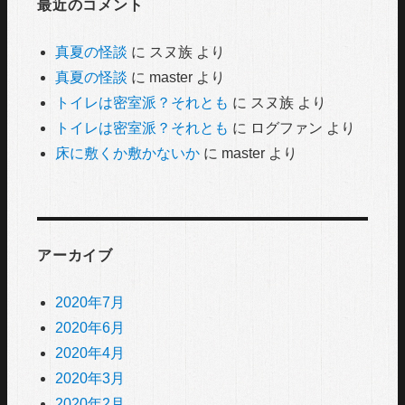
最近のコメント
真夏の怪談
に
スヌ族
より
真夏の怪談
に
master
より
トイレは密室派？それとも
に
スヌ族
より
トイレは密室派？それとも
に
ログファン
より
床に敷くか敷かないか
に
master
より
アーカイブ
2020年7月
2020年6月
2020年4月
2020年3月
2020年2月