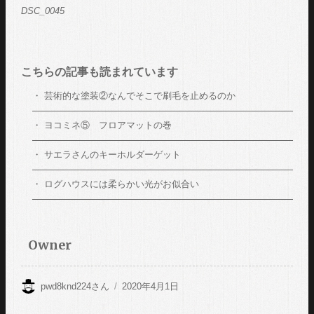
DSC_0045
こちらの記事も読まれています
芸術的な塗装②なんでそこで刷毛を止めるのか
ヨコミネ⑤ フロアマットの巻
サエラさんのキーホルダーゲット
ログハウスには柔らかい光がお似合い
Owner
投
pwd8knd224
さん
投
2020年4月1日
稿
稿