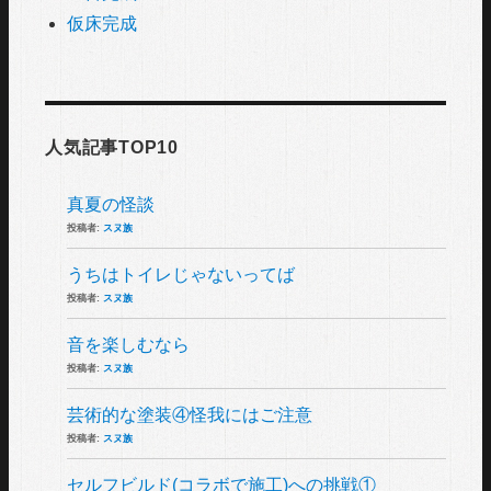
仮床完成
人気記事TOP10
真夏の怪談
投稿者:
スヌ族
うちはトイレじゃないってば
投稿者:
スヌ族
音を楽しむなら
投稿者:
スヌ族
芸術的な塗装④怪我にはご注意
投稿者:
スヌ族
セルフビルド(コラボで施工)への挑戦①