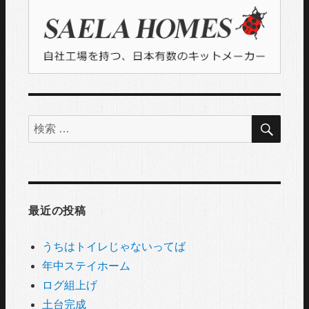
検
検
索
索
対
象:
最近の投稿
うちはトイレじゃないってば
年中ステイホーム
ログ組上げ
土台完成