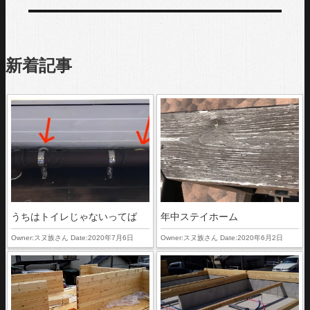
ー
投
シ
稿:
新着記事
ョ
ン
うちはトイレじゃないってば
年中ステイホーム
Owner:スヌ族さん Date:2020年7月6日
Owner:スヌ族さん Date:2020年6月2日