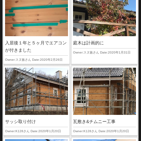
入居後１年と５ヶ月でエアコン
庭木は計画的に
が付きました
Owner:スヌ族さん Date:2020年1月31日
Owner:スヌ族さん Date:2020年2月26日
サッシ取り付け
瓦敷き&チムニー工事
Owner:K128さん Date:2020年1月20日
Owner:K128さん Date:2020年1月20日