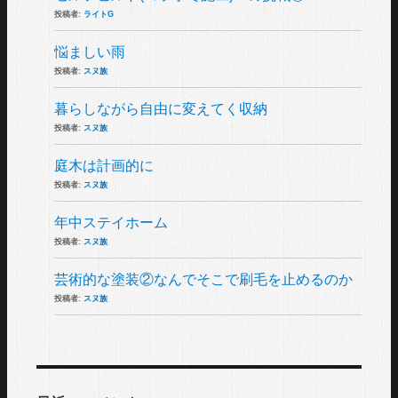
投稿者:
ライトG
悩ましい雨
投稿者:
スヌ族
暮らしながら自由に変えてく収納
投稿者:
スヌ族
庭木は計画的に
投稿者:
スヌ族
年中ステイホーム
投稿者:
スヌ族
芸術的な塗装②なんでそこで刷毛を止めるのか
投稿者:
スヌ族