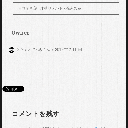
ヨコミネ⑥ 床塗りメルドス発火の巻
Owner
投
とらすとでんき
さん
投
2017年12月16日
稿
稿
者
日:
コメントを残す