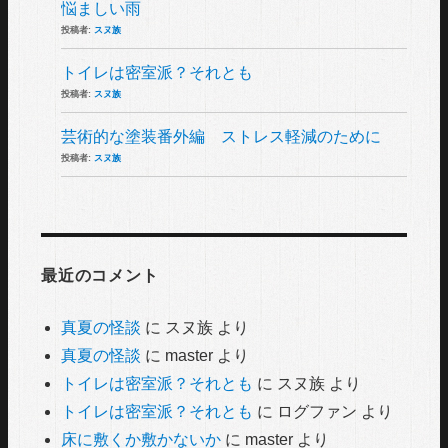
悩ましい雨
投稿者:
スヌ族
トイレは密室派？それとも
投稿者:
スヌ族
芸術的な塗装番外編 ストレス軽減のために
投稿者:
スヌ族
最近のコメント
真夏の怪談
に
スヌ族
より
真夏の怪談
に
master
より
トイレは密室派？それとも
に
スヌ族
より
トイレは密室派？それとも
に
ログファン
より
床に敷くか敷かないか
に
master
より