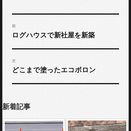
投
前
稿
ログハウスで新社屋を新築
過
去
ナ
の
ビ
投
次
稿:
ゲ
どこまで塗ったエコボロン
次
の
ー
投
シ
稿:
新着記事
ョ
ン