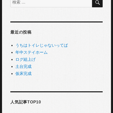
検
索
索
対
象:
最近の投稿
うちはトイレじゃないってば
年中ステイホーム
ログ組上げ
土台完成
仮床完成
人気記事TOP10