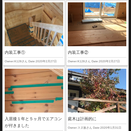
内装工事①
内装工事②
Owner:K128さん Date:2020年2月27日
Owner:K128さん Date:2020年2月27日
入居後１年と５ヶ月でエアコン
庭木は計画的に
が付きました
Owner:スヌ族さん Date:2020年1月31日