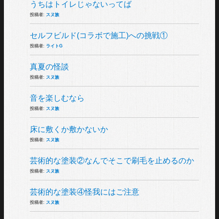
うちはトイレじゃないってば
投稿者:
スヌ族
セルフビルド(コラボで施工)への挑戦①
投稿者:
ライトG
真夏の怪談
投稿者:
スヌ族
音を楽しむなら
投稿者:
スヌ族
床に敷くか敷かないか
投稿者:
スヌ族
芸術的な塗装②なんでそこで刷毛を止めるのか
投稿者:
スヌ族
芸術的な塗装④怪我にはご注意
投稿者:
スヌ族